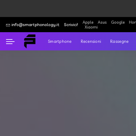
Apple
Asus
Google
Hon
info@smartphonology.it
Scrivici!
Xiaomi
Smartphone
Recensioni
Rassegne