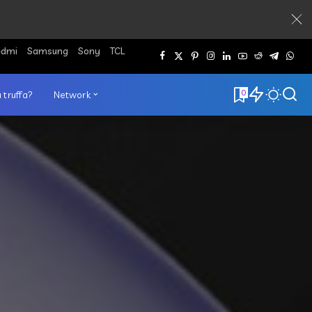
edmi
Samsung
Sony
TCL
0
 truffa?
Network