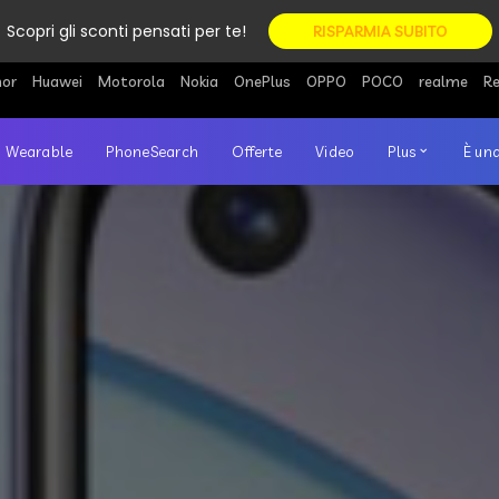
Scopri gli sconti pensati per te!
RISPARMIA SUBITO
or
Huawei
Motorola
Nokia
OnePlus
OPPO
POCO
realme
R
Wearable
PhoneSearch
Offerte
Video
Plus
È una