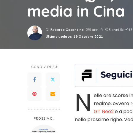
media in Cina
Di
Roberto Cosentino
5 anni fa
5 anni fa
45
Posted
Ultimo update: 19 Ottobre 2021
by
CONDIVIDI SU:
N
elle ore scorse 
realme, ovvero 
GT Neo2
e a poc
nelle prossime righe. Ve
PROSSIMO: