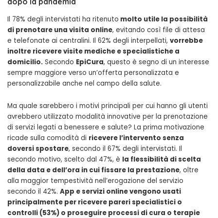
dopo la pandemia
Il 78% degli intervistati ha ritenuto
molto utile la possibilità
di prenotare una visita online
, evitando così file di attesa
e telefonate ai centralini. Il 62% degli interpellati,
vorrebbe
inoltre ricevere visite mediche e specialistiche a
domicilio.
Secondo
EpiCura
, questo è segno di un interesse
sempre maggiore verso un’offerta personalizzata e
personalizzabile anche nel campo della salute.
Ma quale sarebbero i motivi principali per cui hanno gli utenti
avrebbero utilizzato modalità innovative per la prenotazione
di servizi legati a benessere e salute? La prima motivazione
ricade sulla comodità di
ricevere l’intervento senza
doversi spostare
, secondo il 67% degli intervistati. Il
secondo motivo, scelto dal 47%, è
la flessibilità di scelta
della data e dell’ora in cui fissare la prestazione
, oltre
alla maggior tempestività nell’erogazione del servizio
secondo il 42%.
App e servizi online vengono usati
principalmente per ricevere pareri specialistici o
controlli (53%) o proseguire processi di cura o terapie