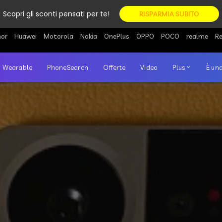
Scopri gli sconti pensati per te!
RISPARMIA SUBITO
or
Huawei
Motorola
Nokia
OnePlus
OPPO
POCO
realme
R
Wearable
PhoneSearch
Offerte
Video
Plus
È una