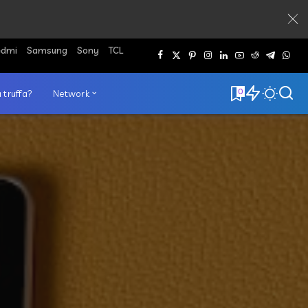
edmi
Samsung
Sony
TCL
0
 truffa?
Network