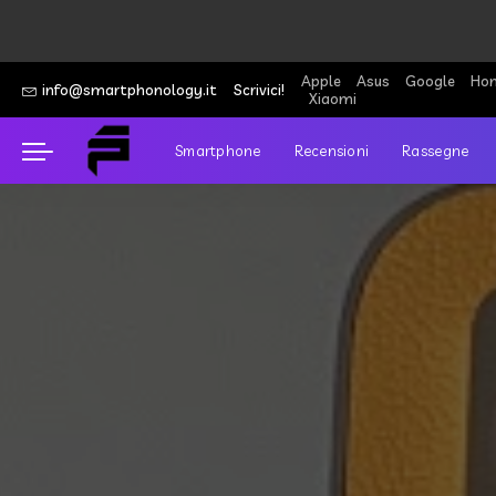
Apple
Asus
Google
Hon
info@smartphonology.it
Scrivici!
Xiaomi
Smartphone
Recensioni
Rassegne