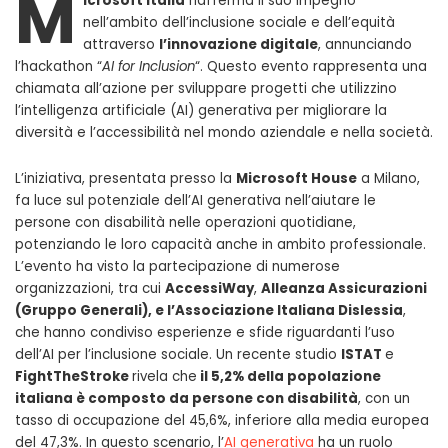
M
icrosoft Italia
riafferma il suo impegno
nell’ambito dell’inclusione sociale e dell’equità
attraverso
l’innovazione digitale
, annunciando
l’hackathon “
AI for Inclusion
“. Questo evento rappresenta una
chiamata all’azione per sviluppare progetti che utilizzino
l’intelligenza artificiale (AI) generativa per migliorare la
diversità e l’accessibilità nel mondo aziendale e nella società.
L’iniziativa, presentata presso la
Microsoft House
a Milano,
fa luce sul potenziale dell’AI generativa nell’aiutare le
persone con disabilità nelle operazioni quotidiane,
potenziando le loro capacità anche in ambito professionale.
L’evento ha visto la partecipazione di numerose
organizzazioni, tra cui
AccessiWay
,
Alleanza Assicurazioni
(Gruppo Generali), e l’Associazione Italiana Dislessia
,
che hanno condiviso esperienze e sfide riguardanti l’uso
dell’AI per l’inclusione sociale. Un recente studio
ISTAT
e
FightTheStroke
rivela che
il 5,2% della popolazione
italiana è composto da persone con disabilità
, con un
tasso di occupazione del 45,6%, inferiore alla media europea
del 47,3%. In questo scenario, l’
AI generativa
ha un ruolo