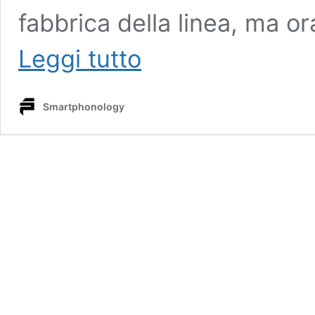
fabbrica della linea, ma o
Echo
Leggi tutto
Studio
(2025):
recensione
Smartphonology
completa
e
confronto