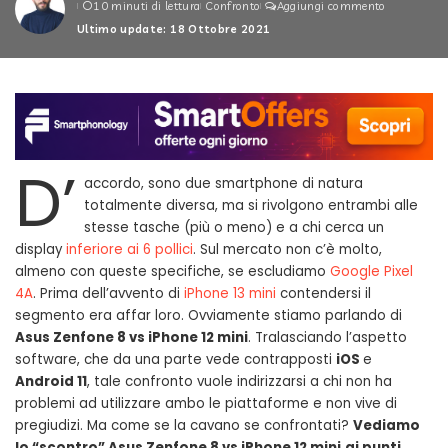
10 minuti di lettura
Confronto
Aggiungi commento
by
Ultimo update: 18 Ottobre 2021
D’
accordo, sono due smartphone di natura
totalmente diversa, ma si rivolgono entrambi alle
stesse tasche (più o meno) e a chi cerca un
display
inferiore ai 6 pollici
. Sul mercato non c’è molto,
almeno con queste specifiche, se escludiamo
Google Pixel
4A
. Prima dell’avvento di
iPhone 13 mini
contendersi il
segmento era affar loro. Ovviamente stiamo parlando di
Asus Zenfone 8 vs iPhone 12 mini
. Tralasciando l’aspetto
software, che da una parte vede contrapposti
iOS
e
Android 11
, tale confronto vuole indirizzarsi a chi non ha
problemi ad utilizzare ambo le piattaforme e non vive di
pregiudizi. Ma come se la cavano se confrontati?
Vediamo
lo “scontro” Asus Zenfone 8 vs iPhone 12 mini
ai punti
.