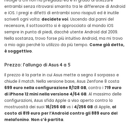
rivolge a chi non ha pregiudizi ed è in grado di utilizzare
entrambi senza ritrovarsi smarrito tra le differenze di Android
e iOS. I pregi e difetti di entrambi sono risaputi ed è inutile
scriverli ogni volta:
decidete voi
. Uscendo dai panni del
recensore, il sottoscritto si è approcciato al mondo iOS
sempre in punta di piedi, dacché utente Android dal 2009.
Nella sostanza, trovo forse più intuitivo Android, ma mi trovo
a mio agio perché lo utilizzo da più tempo.
Come già detto,
è soggettivo
.
Prezzo: l’allungo di Asus 4 a 5
Il prezzo è la parte in cui Asus mette a segno il sorpasso e
chiude il match. Nella versione base, Asus Zenfone 8 costa
699 euro nella configurazione 8/128 GB
, contro i
719 euro
di iPhone 12 mini nella versione 4/64 GB
. Al massimo delle
configurazioni, Asus sfida Apple a viso aperto contro la
mostruosità dei suoi
16/256 GB
vs i
4/256 GB
di Apple,
al
costo di 819 euro per l’Android contro gli 889 euro del
melafonino
.
Non c’è partita
.