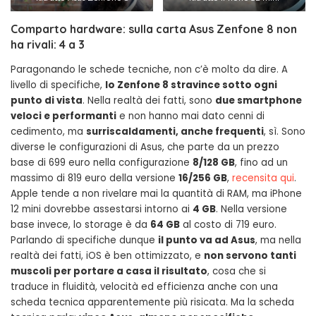
Comparto hardware: sulla carta Asus Zenfone 8 non
ha rivali: 4 a 3
Paragonando le schede tecniche, non c’è molto da dire. A
livello di specifiche,
lo Zenfone 8 stravince sotto ogni
punto di vista
. Nella realtà dei fatti, sono
due smartphone
veloci e performanti
e non hanno mai dato cenni di
cedimento, ma
surriscaldamenti, anche frequenti
, sì. Sono
diverse le configurazioni di Asus, che parte da un prezzo
base di 699 euro nella configurazione
8/128 GB
, fino ad un
massimo di 819 euro della versione
16/256 GB
,
recensita qui
.
Apple tende a non rivelare mai la quantità di RAM, ma iPhone
12 mini dovrebbe assestarsi intorno ai
4 GB
. Nella versione
base invece, lo storage è da
64 GB
al costo di 719 euro.
Parlando di specifiche dunque
il punto va ad Asus
, ma nella
realtà dei fatti, iOS è ben ottimizzato, e
non servono tanti
muscoli per portare a casa il risultato
, cosa che si
traduce in fluidità, velocità ed efficienza anche con una
scheda tecnica apparentemente più risicata. Ma la scheda